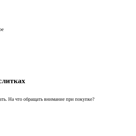
ое
 слитках
елать. На что обращать внимание при покупке?