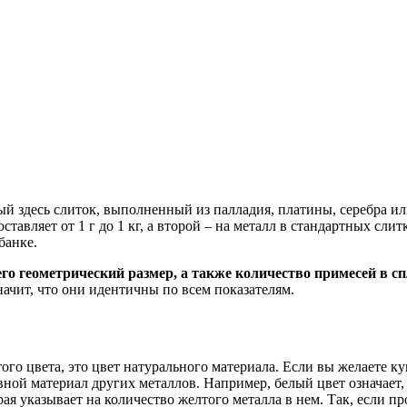
й здесь слиток, выполненный из палладия, платины, серебра ил
авляет от 1 г до 1 кг, а второй – на металл в стандартных слитка
банке.
го геометрический размер, а также количество примесей в сп
ачит, что они идентичны по всем показателям.
го цвета, это цвет натурального материала. Если вы желаете к
ной материал других металлов. Например, белый цвет означает, 
я указывает на количество желтого металла в нем. Так, если проб