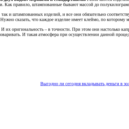
ми. Как правило, штампованные бывают массой до полукилограмм
так и штампованных изделий, и все они обязательно соответст
Нужно сказать, что каждое изделие имеет клеймо, по которому м
 их оригинальность – в точности. При этом они настолько капр
говаривать. И такая атмосфера при осуществлении данной проце
Выгодно ли сегодня вкладывать деньги в зо