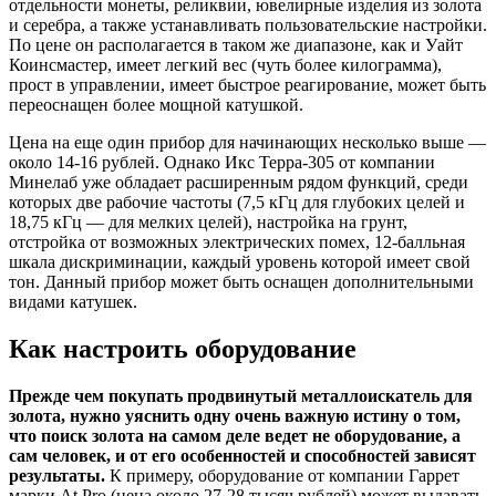
отдельности монеты, реликвии, ювелирные изделия из золота
и серебра, а также устанавливать пользовательские настройки.
По цене он располагается в таком же диапазоне, как и Уайт
Коинсмастер, имеет легкий вес (чуть более килограмма),
прост в управлении, имеет быстрое реагирование, может быть
переоснащен более мощной катушкой.
Цена на еще один прибор для начинающих несколько выше —
около 14-16 рублей. Однако Икс Терра-305 от компании
Минелаб уже обладает расширенным рядом функций, среди
которых две рабочие частоты (7,5 кГц для глубоких целей и
18,75 кГц — для мелких целей), настройка на грунт,
отстройка от возможных электрических помех, 12-балльная
шкала дискриминации, каждый уровень которой имеет свой
тон. Данный прибор может быть оснащен дополнительными
видами катушек.
Как настроить оборудование
Прежде чем покупать продвинутый металлоискатель для
золота, нужно уяснить одну очень важную истину о том,
что поиск золота на самом деле ведет не оборудование, а
сам человек, и от его особенностей и способностей зависят
результаты.
К примеру, оборудование от компании Гаррет
марки At Pro (цена около 27-28 тысяч рублей) может выдавать