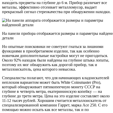
находить предметы на глубине до 6 м. Прибор различает все
металлы, эффективно отсеивает металломусор, выдает
прекрасный сигнал стереокачества при обнаружении находки.
На панели прибора отображается размеры и параметры найден
детали
Но опытные поисковики не советуют гнаться за лишними
функциями в приобретаемом изделии, так как особенно
новичкам дополнительные настройки могут не пригодиться.
Около 92% находок были найдены на глубине штыка лопаты,
поэтому их мог обнаружить как дорогой прибор, так и
металлоискатель, цена которого невысока.
Специалисты полагают, что для начинающих кладоискателей
неплохим вариантом может быть White Coinsmaster (Pro),
который обнаруживает пятикопеечную монету СССР на
глубине в четверть метра, екатерининскую копейку — на
глубине до трети метра. Цена на это изделие составляет около
11-12 тысяч рублей. Хорошим считается металлоискатель от
специализированной компании Гаррет, марка Асе 250. С его
помощью можно искать как все металлы, так и по