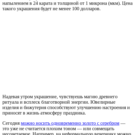
напылением в 24 карата и толщиной от 1 микрона (мкм). Цена
такого украшения будет не менее 100 долларов.
Надевая утром украшение, чувствуешь магию древнего
ритуала и всплеск благотворной энергии. Ювелирные
изделия и бижутерия способствуют улучшению настроения и
приносят в жизнь атмосферу праздника.
Сегодня
можно носить одновременно золото с серебром
—
это уже не считается плохим тоном — или совмещать
несочетаемое. Например, на неформальную вечеринку можно