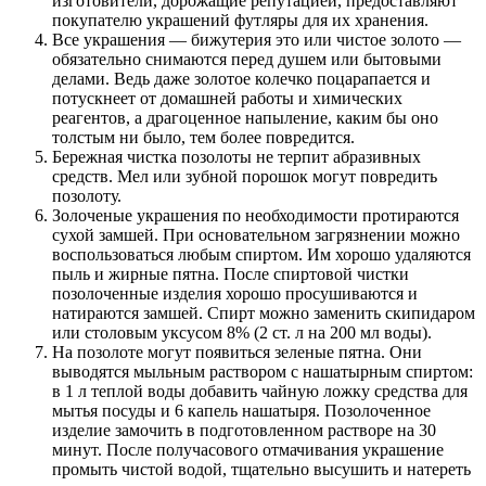
изготовители, дорожащие репутацией, предоставляют
покупателю украшений футляры для их хранения.
Все украшения — бижутерия это или чистое золото —
обязательно снимаются перед душем или бытовыми
делами. Ведь даже золотое колечко поцарапается и
потускнеет от домашней работы и химических
реагентов, а драгоценное напыление, каким бы оно
толстым ни было, тем более повредится.
Бережная чистка позолоты не терпит абразивных
средств. Мел или зубной порошок могут повредить
позолоту.
Золоченые украшения по необходимости протираются
сухой замшей. При основательном загрязнении можно
воспользоваться любым спиртом. Им хорошо удаляются
пыль и жирные пятна. После спиртовой чистки
позолоченные изделия хорошо просушиваются и
натираются замшей. Спирт можно заменить скипидаром
или столовым уксусом 8% (2 ст. л на 200 мл воды).
На позолоте могут появиться зеленые пятна. Они
выводятся мыльным раствором с нашатырным спиртом:
в 1 л теплой воды добавить чайную ложку средства для
мытья посуды и 6 капель нашатыря. Позолоченное
изделие замочить в подготовленном растворе на 30
минут. После получасового отмачивания украшение
промыть чистой водой, тщательно высушить и натереть