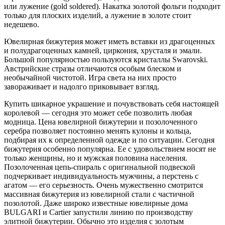
или лужение (gold soldered). Накатка золотой фольги подходит
только для плоских изделий, а лужение в золоте стоит
недешево.
Ювелирная бижутерия может иметь вставки из драгоценных
и полудрагоценных камней, циркония, хрусталя и эмали.
Большой популярностью пользуются кристаллы Swarovski.
Австрийские стразы отличаются особым блеском и
необычайной чистотой. Игра света на них просто
завораживает и надолго приковывает взгляд.
Купить шикарное украшение и почувствовать себя настоящей
королевой — сегодня это может себе позволить любая
модница. Цена ювелирной бижутерии и позолоченного
серебра позволяет постоянно менять кулоны и кольца,
подбирая их к определенной одежде и по ситуации. Сегодня
бижутерия особенно популярна. Ее с удовольствием носят не
только женщины, но и мужская половина населения.
Позолоченная цепь-спираль с оригинальной подвеской
подчеркивает индивидуальность мужчины, а перстень с
агатом — его серьезность. Очень мужественно смотрится
массивная бижутерия из ювелирной стали с частичной
позолотой. Даже широко известные ювелирные дома
BULGARI и Cartier запустили линию по производству
элитной бижутерии. Обычно это изделия с золотым