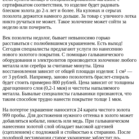
сертификатом соответствия, то изделие будет радовать
блеском золота до 2-х лет и более. На кулонах и серьгах
позолота держится намного дольше. За товар с уличного лотка
никто ручаться не может. Такое золочение может сойти за
неделю или почернеть.
Век позолоты недолог, бывает невыносимо горько
расставаться с полюбившимся украшением. Есть выход!
Сегодня специалисты предлагают услуги по нанесению
нового золотого покрытия. С помощью гальванического
оборудования и электролитов производится золочение любого
металла или серебра за считаные минуты. Цена
восстановления зависит от общей площади изделия: 1 см² —
от 3 рублей. Например, заново позолотить браслет-спираль
будет стоить примерно 800 рублей. Цена зависит от толщины
драгоценного слоя (0,2-1 мкм) и чистоты напыляемого
металла. Бывалые специалисты гальваники признаются, что
таким способом трудно нанести покрытие толще 1 мкм.
На потертое украшение наносится 24 карата чистого золота
999 пробы. Для достижения нужного оттенка в золото может
добавляться кобальт, никель или медь. При гальваническом
нанесении золотой слой обладает высокой адгезией
(сцеплением) с подложкой и стойкостью к стиранию. После
подобной реставрации старое украшение заблестит по-