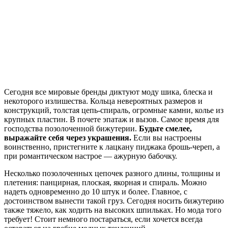
Сегодня все мировые бренды диктуют моду шика, блеска и
некоторого излишества. Кольца невероятных размеров и
конструкций, толстая цепь-спираль, огромные камни, колье из
крупных пластин. В почете эпатаж и вызов. Самое время для
господства позолоченной бижутерии.
Будьте смелее,
выражайте себя через украшения.
Если вы настроены
воинственно, пристегните к лацкану пиджака брошь-череп, а
при романтическом настрое — ажурную бабочку.
Несколько позолоченных цепочек разного длины, толщины и
плетения: панцирная, плоская, якорная и спираль. Можно
надеть одновременно до 10 штук и более. Главное, с
достоинством вынести такой груз. Сегодня носить бижутерию
также тяжело, как ходить на высоких шпильках. Но мода того
требует! Стоит немного постараться, если хочется всегда