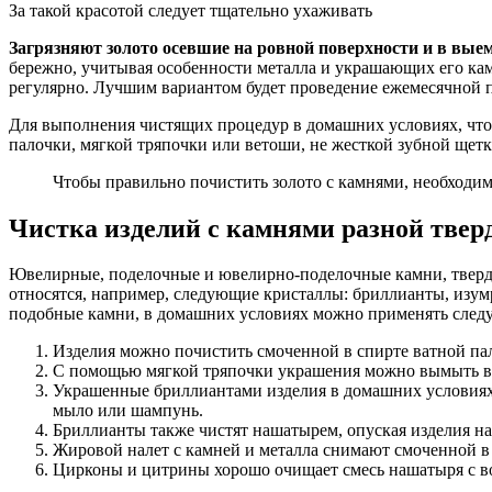
За такой красотой следует тщательно ухаживать
Загрязняют золото осевшие на ровной поверхности и в вые
бережно, учитывая особенности металла и украшающих его кам
регулярно. Лучшим вариантом будет проведение ежемесячной 
Для выполнения чистящих процедур в домашних условиях, что
палочки, мягкой тряпочки или ветоши, не жесткой зубной щет
Чтобы правильно почистить золото с камнями, необходи
Чистка изделий с камнями разной твер
Ювелирные, поделочные и ювелирно-поделочные камни, твердо
относятся, например, следующие кристаллы: бриллианты, изум
подобные камни, в домашних условиях можно применять след
Изделия можно почистить смоченной в спирте ватной пал
С помощью мягкой тряпочки украшения можно вымыть в в
Украшенные бриллиантами изделия в домашних условиях 
мыло или шампунь.
Бриллианты также чистят нашатырем, опуская изделия на 
Жировой налет с камней и металла снимают смоченной в
Цирконы и цитрины хорошо очищает смесь нашатыря с вод