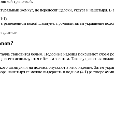
мягкой тряпочкой.
атуральный жемчуг, не переносят щелочи, уксуса и нашатыря. В
1:1).
в разведенном водой шампуне, промывая затем украшение водой
и фланели.
авов?
 металла становится белым. Подобные изделия покрывают слоем р
аще всего используются с белым золотом. Такие украшения можн
кого шампуня и на полчаса опускают в него изделие. Затем ук
ора нашатыря ее можно выдержать в водном (4:1) растворе амми