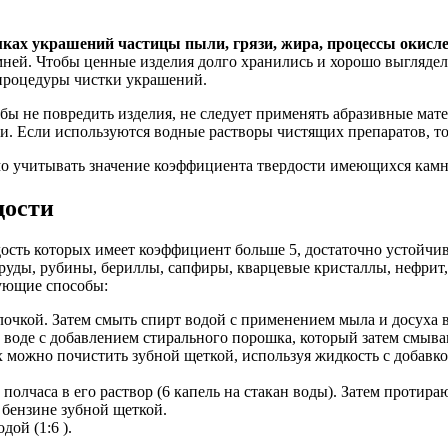
мках украшений частицы пыли, грязи, жира, процессы окисле
ней. Чтобы ценные изделия долго хранились и хорошо выглядел
процедуры чистки украшений.
бы не повредить изделия, не следует применять абразивные ма
ки. Если используются водные растворы чистящих препаратов, т
мо учитывать значение коэффициента твердости имеющихся камн
дости
сть которых имеет коэффициент больше 5, достаточно устойчив
руды, рубины, бериллы, сапфиры, кварцевые кристаллы, нефрит
ующие способы:
очкой. Затем смыть спирт водой с применением мыла и досуха 
оде с добавлением стирального порошка, который затем смыва
можно почистить зубной щеткой, используя жидкость с добавко
полчаса в его раствор (6 капель на стакан воды). Затем протира
 бензине зубной щеткой.
ой (1:6 ).