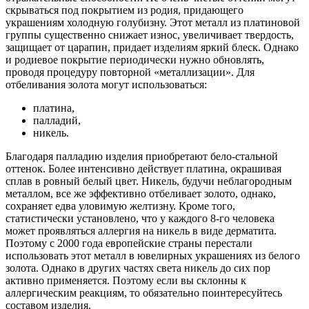
скрываться под покрытием из родия, придающего
украшениям холодную голубизну. Этот металл из платиновой
группы существенно снижает износ, увеличивает твердость,
защищает от царапин, придает изделиям яркий блеск. Однако
и родиевое покрытие периодически нужно обновлять,
проводя процедуру повторной «металлизации». Для
отбеливания золота могут использоваться:
платина,
палладий,
никель.
Благодаря палладию изделия приобретают бело-стальной
оттенок. Более интенсивно действует платина, окрашивая
сплав в ровный белый цвет. Никель, будучи неблагородным
металлом, все же эффективно отбеливает золото, однако,
сохраняет едва уловимую желтизну. Кроме того,
статистически установлено, что у каждого 8-го человека
может проявляться аллергия на никель в виде дерматита.
Поэтому с 2000 года европейские страны перестали
использовать этот металл в ювелирных украшениях из белого
золота. Однако в других частях света никель до сих пор
активно применяется. Поэтому если вы склонны к
аллергическим реакциям, то обязательно поинтересуйтесь
составом изделия.