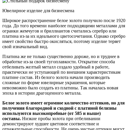
Ювелирное изделие для бизнесмена
Широкое распространение белое золото получило после 1920
года. До того времени наиболее подходящими металлами для
огранки жемчугов и бриллиантов считались серебро или
платина из-за их идеального цветосочетания. Однако серебро
имеет свойство быстро окисляться, поэтому изделие теряет
свой изначальный вид.
Платина же не только существенно дороже, но и труднее в
обработке из-за своей тугоплавкости. Открытие способа
отбеливать желтый металл создало удобный в работе,
практически не уступающей по внешним характеристикам
платине состав. Из белого золота начали производить
сложные по форме ювелирные украшения, которые
невозможно было создать из платины. Так началась новая
эпоха в истории драгоценного металла.
Белое золото имеет огромное количество оттенков, но для
получения благородной и сходной с платиной белизны
используются высокопробные (от 585 и выше)
составы.
Низкие пробы золота при отбеливании
демонстрируют худшее цветовое соответствие и
отражательные способности. Не очень чистые оттенки могут