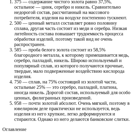
375 — содержание чистого золота равно 37,5%,
остальное — цинк, серебро и никель. Сравнительно
недорогой состав, рассчитанный на массового
потребителя, изделия на воздухе постепенно тускнеют.
500 — ценный металл составляет ровно половину
сплава, другая часть состоит из меди и серебра. Низкая
литейность состава повышает трудоемкость процесса
обработки изделий, поэтому такой вид не очень
распространен.
585 — проба белого золота состоит из 58,5%
благородного металла, к которому примешивается медь,
серебро, палладий, никель. Широко используемый и
популярный сплав, из которого получаются прочные,
твердые, мало подверженные воздействию кислорода
изделия.
750 — сплав, на 75% состоящий из золотой части,
остальные 25% — это серебро, палладий, платина,
иногда никель. Дорогой состав, используемый для особо
ценных, филигранных произведений.
958 — почти золотой абсолют. Очень мягкий, поэтому в
ювелирном деле практически не используется, ведь
изделия из него хрупкие, легко деформируются и
стираются. Однако из него делаются банковские слитки.
Оглавление