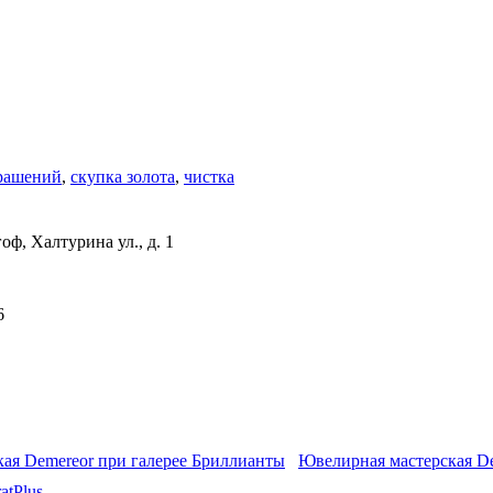
рашений
,
скупка золота
,
чистка
оф, Халтурина ул., д. 1
6
Ювелирная мастерская De
atPlus