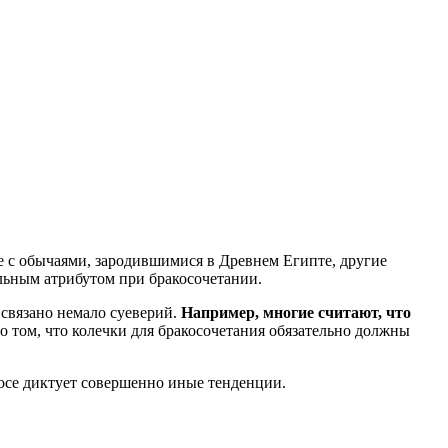
ее с обычаями, зародившимися в Древнем Египте, другие
ельным атрибутом при бракосочетании.
связано немало суеверий.
Например, многие считают, что
о том, что колечки для бракосочетания обязательно должны
росе диктует совершенно иные тенденции.