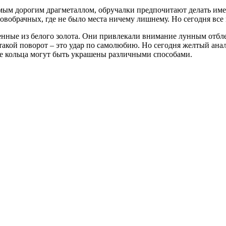
амым дорогим драгметаллом, обручалки предпочитают делать име
овобрачных, где не было места ничему лишнему. Но сегодня все
ные из белого золота. Они привлекали внимание лунным отблес
такой поворот – это удар по самолюбию. Но сегодня желтый анал
ные кольца могут быть украшены различными способами.