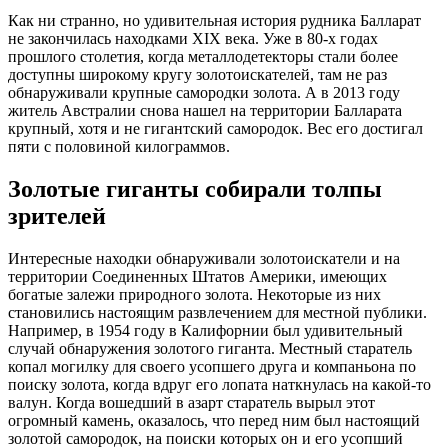
Как ни странно, но удивительная история рудника Балларат
не закончилась находками XIX века. Уже в 80-х годах
прошлого столетия, когда металлодетекторы стали более
доступны широкому кругу золотоискателей, там не раз
обнаруживали крупные самородки золота. А в 2013 году
житель Австралии снова нашел на территории Балларата
крупный, хотя и не гигантский самородок. Вес его достигал
пяти с половиной килограммов.
Золотые гиганты собирали толпы
зрителей
Интересные находки обнаруживали золотоискатели и на
территории Соединенных Штатов Америки, имеющих
богатые залежи природного золота. Некоторые из них
становились настоящим развлечением для местной публики.
Например, в 1954 году в Калифорнии был удивительный
случай обнаружения золотого гиганта. Местный старатель
копал могилку для своего усопшего друга и компаньона по
поиску золота, когда вдруг его лопата наткнулась на какой-то
валун. Когда вошедший в азарт старатель вырыл этот
огромный камень, оказалось, что перед ним был настоящий
золотой самородок, на поиски которых он и его усопший