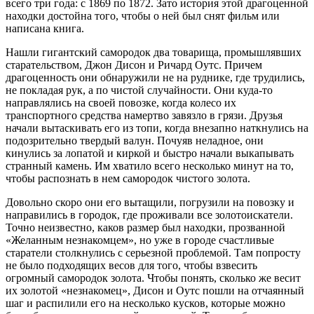
всего три года: с 1869 по 1872. Зато история этой драгоценной
находки достойна того, чтобы о ней был снят фильм или
написана книга.
Нашли гигантский самородок два товарища, промышлявших
старательством, Джон Дисон и Ричард Оутс. Причем
драгоценность они обнаружили не на руднике, где трудились,
не покладая рук, а по чистой случайности. Они куда-то
направлялись на своей повозке, когда колесо их
транспортного средства намертво завязло в грязи. Друзья
начали вытаскивать его из топи, когда внезапно наткнулись на
подозрительно твердый валун. Почуяв неладное, они
кинулись за лопатой и киркой и быстро начали выкапывать
странный камень. Им хватило всего несколько минут на то,
чтобы распознать в нем самородок чистого золота.
Довольно скоро они его вытащили, погрузили на повозку и
направились в городок, где проживали все золотоискатели.
Точно неизвестно, каков размер был находки, прозванной
«Желанным незнакомцем», но уже в городе счастливые
старатели столкнулись с серьезной проблемой. Там попросту
не было подходящих весов для того, чтобы взвесить
огромный самородок золота. Чтобы понять, сколько же весит
их золотой «незнакомец», Дисон и Оутс пошли на отчаянный
шаг и распилили его на несколько кусков, которые можно