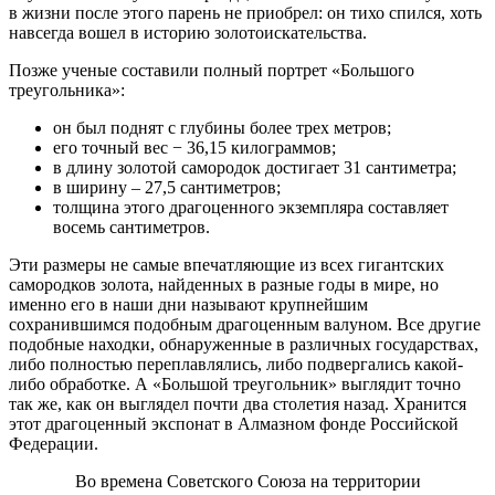
в жизни после этого парень не приобрел: он тихо спился, хоть
навсегда вошел в историю золотоискательства.
Позже ученые составили полный портрет «Большого
треугольника»:
он был поднят с глубины более трех метров;
его точный вес − 36,15 килограммов;
в длину золотой самородок достигает 31 сантиметра;
в ширину – 27,5 сантиметров;
толщина этого драгоценного экземпляра составляет
восемь сантиметров.
Эти размеры не самые впечатляющие из всех гигантских
самородков золота, найденных в разные годы в мире, но
именно его в наши дни называют крупнейшим
сохранившимся подобным драгоценным валуном. Все другие
подобные находки, обнаруженные в различных государствах,
либо полностью переплавлялись, либо подвергались какой-
либо обработке. А «Большой треугольник» выглядит точно
так же, как он выглядел почти два столетия назад. Хранится
этот драгоценный экспонат в Алмазном фонде Российской
Федерации.
Во времена Советского Союза на территории