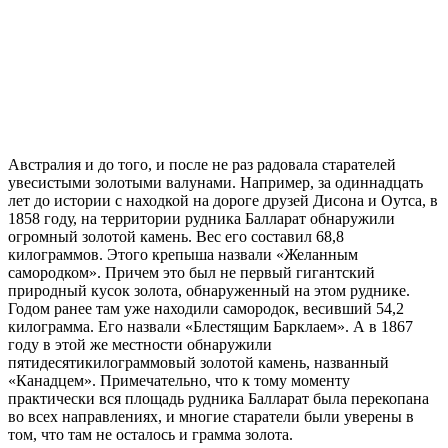
Австралия и до того, и после не раз радовала старателей
увесистыми золотыми валунами. Например, за одиннадцать
лет до истории с находкой на дороге друзей Дисона и Оутса, в
1858 году, на территории рудника Балларат обнаружили
огромный золотой камень. Вес его составил 68,8
килограммов. Этого крепыша назвали «Желанным
самородком». Причем это был не первый гигантский
природный кусок золота, обнаруженный на этом руднике.
Годом ранее там уже находили самородок, весивший 54,2
килограмма. Его назвали «Блестящим Барклаем». А в 1867
году в этой же местности обнаружили
пятидесятикилограммовый золотой камень, названный
«Канадцем». Примечательно, что к тому моменту
практически вся площадь рудника Балларат была перекопана
во всех направлениях, и многие старатели были уверены в
том, что там не осталось и грамма золота.