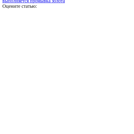
выполняется промывка золота
Оцените статью: