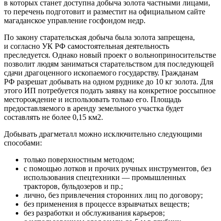
в которых станет доступна добыча золота частными лицами,
то перечень подготовит и разместит на официальном сайте
магаданское управление госфондом недр.
По закону старательская добыча была золота запрещена,
и согласно УК РФ самостоятельная деятельность
преследуется. Однако новый проект о вольноприносительстве
позволит людям заниматься старательством для последующей
сдачи драгоценного ископаемого государству. Гражданам
РФ разрешат добывать на одном руднике до 10 кг золота. Для
этого ИП потребуется подать заявку на конкретное россыпное
месторождение и использовать только его. Площадь
предоставляемого в аренду земельного участка будет
составлять не более 0,15 км2.
Добывать драгметалл можно исключительно следующими
способами:
только поверхностным методом;
с помощью лотков и прочих ручных инструментов, без
использования спецтехники — промышленных
тракторов, бульдозеров и пр.;
лично, без привлечения сторонних лиц по договору;
без применения в процессе взрывчатых веществ;
без разработки и обслуживания карьеров;